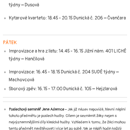
týdny
–
Dusová
Kytarové kvarteto: 18.
4
5 - 20.
15
Dunická č. 206 – Čvančara
PÁTEK
Improvizace a hra z listu: 1
4
.
4
5 - 16.
1
5 Jižní nám. 401 LICHÉ
týdny – Hančilová
Improvizace: 16.
45
- 18.
15
Dunická č. 204 SUDÉ týdny –
Machovcová
Sborový zpěv: 1
6
.15 - 1
7
.00 Dunická č.
105
–
Hejzlarová
Poslechový seminář Jana Adamce -
Jak již název napovídá, hlavní náplní
tohoto předmětu je poslech hudby. Cílem je seznámit žáky nejen s
nejvýznamnějšími díly klasické hudby. Vzhledem k tomu, že žáci mohou
tento předmět navštěvovat i více let po sobě, tak je náplň hodin každý