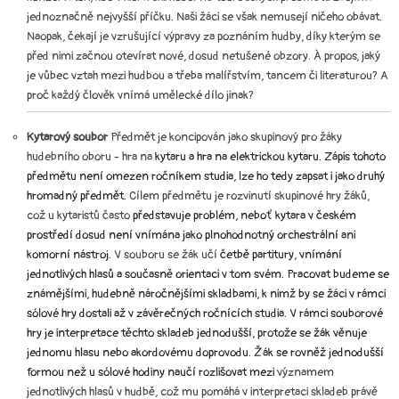
jednoznačně nejvyšší příčku. Naši žáci se však nemusejí ničeho obávat.
Naopak, čekají je vzrušující výpravy za poznáním hudby, díky kterým se
před nimi začnou otevírat nové, dosud netušené obzory. À propos, jaký
je vůbec vztah mezi hudbou a třeba malířstvím, tancem či literaturou? A
proč každý člověk vnímá umělecké dílo jinak?
Kytarový soubor
Předmět je koncipován jako skupinový pro žáky
hudebního oboru - hra na
kytaru a hra na elektrickou kytaru. Zápis tohoto
předmětu není omezen
ročníkem studia, lze ho tedy zapsat i jako druhý
hromadný předmět.
Cílem předmětu je rozvinutí skupinové hry žáků,
což u kytaristů často
představuje problém, neboť kytara v českém
prostředí dosud není vnímána
jako plnohodnotný orchestrální ani
komorní nástroj.
V souboru se žák učí
četbě partitury, vnímání
jednotlivých hlasů a současně orientaci v tom
svém. Pracovat budeme se
známějšími, hudebně náročnějšími skladbami, k
nimž by se žáci v rámci
sólové hry dostali až v závěrečných ročnících studia. V rámci souborové
hry je interpretace těchto skladeb jednodušší, protože se žák věnuje
jednomu hlasu nebo akordovému doprovodu. Žák se rovněž jednodušší
formou než u sólové hodiny naučí rozlišovat mezi
významem
jednotlivých hlasů v hudbě, což mu pomáhá v interpretaci skladeb právě