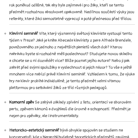
rok poněkud odlišná, tak aby byla zajímavá i pro žáky, kteří se tento
předmět rozhodnou absolvovat opakovaně. Nedílnou součástí výuky jsou
referáty, které žáci samostatně vypracují a poté přednesou před třídou.
Klavírní seminář
Víte, který významný světový klavírista vystoupí tento
týden v Praze? Jaká je kniha Abeceda klavíristy z pera Alfreda Brendela,
považovaného za jednoho z největších pianistů všech dob? Kterou
nahrávku byste si rozhodně měli poslechnout? Studujete novou skladbu
a chcete se o ní dozvědět více? Blíže poznat jejího autora? Nebo ji pak
zahrát před svými spolužáky a vyslechnout si jejich názor? To vše a ještě
mnohem více nabízí právě Klavírní seminář. Vzhledem k tomu, že výuka
hry na klavír probíhá individuálně, je tento předmět velmi vítanou
platformou pro setkávání žáků ze tříd různých pedagogů.
Komorní zpěv
Se zabývá základy zpívání z listu, orientací ve sborovém
partu, zpěvem kánonů a dvojhlasů dle úrovně a schopností. Předmět je
nejen pro zpěváky, ale i instrumentalisty.
Historicko-estetický seminář
bývá obvykle spojován se studiem na
konzervatoři, kde v hierarchii hudebně teoretických předmětů zaujímá