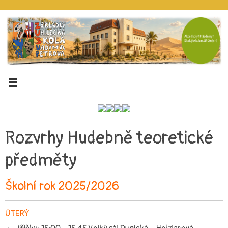
Rozvrhy Hudebně teoretické
předměty
Školní rok 202
5
/202
6
ÚTERÝ