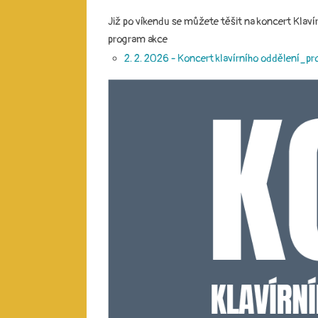
Již po víkendu se můžete těšit na koncert Klaví
program akce
2. 2. 2026 - Koncert klavírního oddělení_