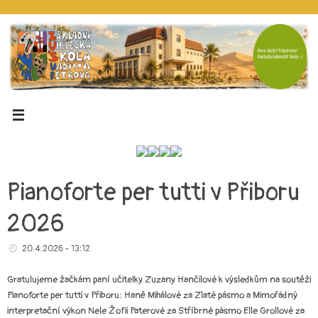
Pianoforte per tutti v Přiboru
2026
20.4.2026 - 13:12
Gratulujeme žačkám paní učitelky Zuzany Hančilové k výsledkům na soutěži
Pianoforte per tutti v Přiboru: Haně Mihálové za Zlaté pásmo a Mimořádný
interpretační výkon Nele Žofii Paterové za Stříbrné pásmo Elle Grollové za