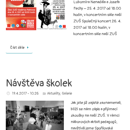
Lubomíra Nenadála a Josefa
Pechy – 25. 4 .2017 od 18.00
hodin, v koncertním sále naší
ZUŠ Společný koncert 26. 4.
2017 od 18.00 hodin, v
koncertním sále naší ZUŠ
Číst dále
Návštěva školek
19.4.2017 - 10:26
Aktuality
,
Galerie
Jak jste již zajisté zaznamenali,
blíží se nám zápis a přijímací
zkoušky na naší ZUŠ. V rámci
náborových aktivit pedagogů,
navštívili jsme Spořilovské