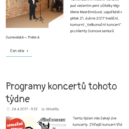
pod vedením paní učitelky Mgr.
Marie Mesršmídové, uspořádali v
pátek 21. dubna 2017 tradiční,
komorní „Velikonoční koncert“
pro klienty Domova seniorů
Donavalská – Praha 4.
Číst dále
Programy koncertů tohoto
týdne
24.4.2017 - 9:33
Aktuality
Tento týden nás čekají dva
koncerty. Zítřejší koncert tříd