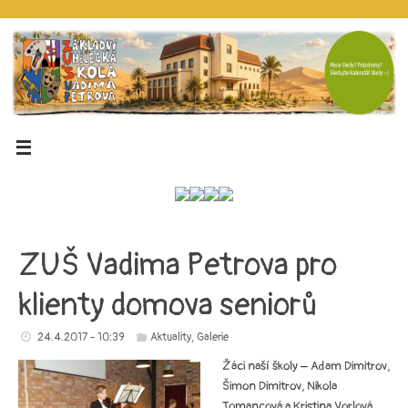
ZUŠ Vadima Petrova pro
klienty domova seniorů
24.4.2017 - 10:39
Aktuality
,
Galerie
Žáci naší školy – Adam Dimitrov,
Šimon Dimitrov, Nikola
Tomancová a Kristina Vorlová,