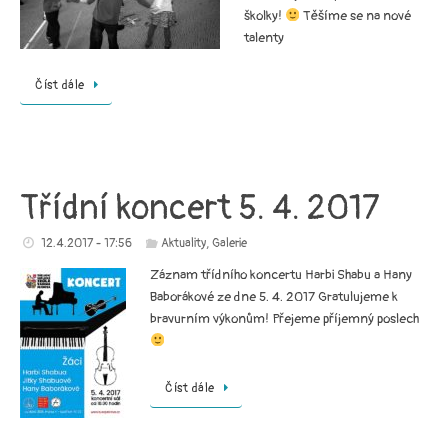
školky!
Těšíme se na nové
talenty
Číst dále
Třídní koncert 5. 4. 2017
12.4.2017 - 17:56
Aktuality
,
Galerie
Záznam třídního koncertu Harbi Shabu a Hany
Baborákové ze dne 5. 4. 2017 Gratulujeme k
bravurním výkonům! Přejeme příjemný poslech
Číst dále