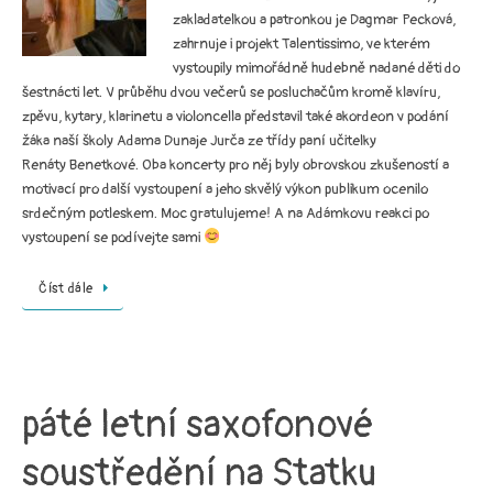
zakladatelkou a patronkou je Dagmar Pecková,
zahrnuje i projekt Talentissimo, ve kterém
vystoupily mimořádně hudebně nadané děti do
šestnácti let. V průběhu dvou večerů se posluchačům kromě klavíru,
zpěvu, kytary, klarinetu a violoncella představil také akordeon v podání
žáka naší školy Adama Dunaje Jurča ze třídy paní učitelky
Renáty Benetkové. Oba koncerty pro něj byly obrovskou zkušeností a
motivací pro další vystoupení a jeho skvělý výkon publikum ocenilo
srdečným potleskem. Moc gratulujeme! A na Adámkovu reakci po
vystoupení se podívejte sami
Číst dále
páté letní saxofonové
soustředění na Statku