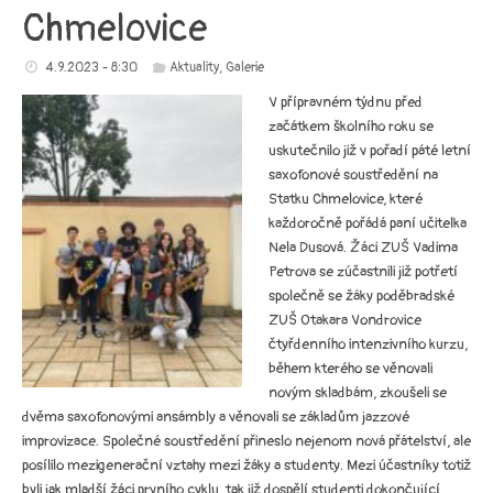
Chmelovice
4.9.2023 - 8:30
Aktuality
,
Galerie
V přípravném týdnu před
začátkem školního roku se
uskutečnilo již v pořadí páté letní
saxofonové soustředění na
Statku Chmelovice, které
každoročně pořádá paní učitelka
Nela Dusová. Žáci ZUŠ Vadima
Petrova se zúčastnili již potřetí
společně se žáky poděbradské
ZUŠ Otakara Vondrovice
čtyřdenního intenzivního kurzu,
během kterého se věnovali
novým skladbám, zkoušeli se
dvěma saxofonovými ansámbly a věnovali se základům jazzové
improvizace. Společné soustředění přineslo nejenom nová přátelství, ale
posílilo mezigenerační vztahy mezi žáky a studenty. Mezi účastníky totiž
byli jak mladší žáci prvního cyklu, tak již dospělí studenti dokončující