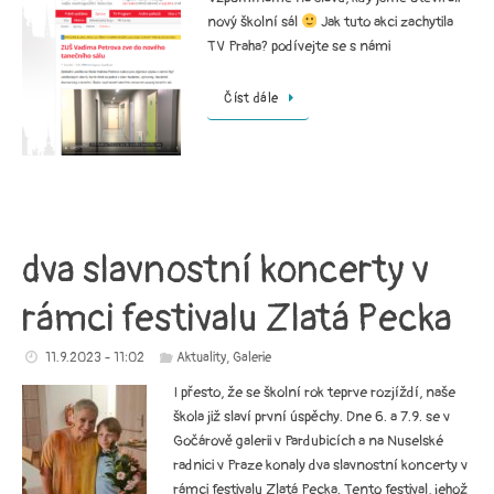
nový školní sál
Jak tuto akci zachytila
TV Praha? podívejte se s námi
Číst dále
dva slavnostní koncerty v
rámci festivalu Zlatá Pecka
11.9.2023 - 11:02
Aktuality
,
Galerie
I přesto, že se školní rok teprve rozjíždí, naše
škola již slaví první úspěchy. Dne 6. a 7.9. se v
Gočárově galerii v Pardubicích a na Nuselské
radnici v Praze konaly dva slavnostní koncerty v
rámci festivalu Zlatá Pecka. Tento festival, jehož