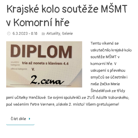
Krajské kolo soutěže MŠMT
v Komorní hře
6.3.2023 - 8:18
Aktuality
,
Galerie
Tento víkend se
uskutečnilo krajské kolo
soutěže MŠMT v
komorní hře. V
uskupení s převahou
smyčců se účastnila i
naše žačka Marie
Šindelářová ze třídy
paní učitelky Hančilové. Se svými spoluhráči ze ZUŠ Adolfa Voborského,
pod vedením Petra Vernera, získala 2. místo! Všem gratulujeme!
Číst dále