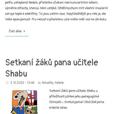
patře, zateplená fasáda, přístavba učeben nad koncertním sálem,
výměna střechy, kterou nám zatýká. Chtěli bychom mít vlastní moderní
zdroje tepla a elektřiny. To jsou zatím vize. Nejdůležitější pro nás je, ale
Vaše spokojenost. Pro radost a představu zde máte naší vizi na obrázku.
Číst dále
Setkaní žáků pana učitele
Shabu
5.12.2022 - 13:48
Aktuality
,
Galerie
Setkaní žáků pana učitele Shabu u
příležitosti jubilea jeho pedagogické
činnosti – Gratulujeme! Obdrželi jsme
krásné video